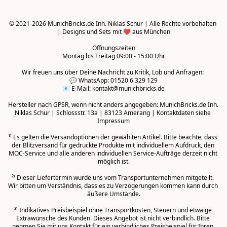
© 2021-2026 MunichBricks.de Inh. Niklas Schur | Alle Rechte vorbehalten 
| Designs und Sets mit ❤️ aus München

Öffnungszeiten
Montag bis Freitag 09:00 - 15:00 Uhr
Wir freuen uns über Deine Nachricht zu Kritik, Lob und Anfragen: 

💬 WhatsApp: 01520 6 329 129

📧 E-Mail: kontakt@munichbricks.de

Hersteller nach GPSR, wenn nicht anders angegeben: MunichBricks.de Inh. 
Niklas Schur | Schlossstr. 13a | 83123 Amerang | Kontaktdaten siehe 
Impressum

¹⁾ Es gelten die Versandoptionen der gewählten Artikel. Bitte beachte, dass 
der Blitzversand für gedruckte Produkte mit individuellem Aufdruck, den 
MOC-Service und alle anderen individuellen Service-Aufträge derzeit nicht 
möglich ist.

²⁾ Dieser Liefertermin wurde uns vom Transportunternehmen mitgeteilt. 
Wir bitten um Verständnis, dass es zu Verzögerungen kommen kann durch 
äußere Umstände.
³⁾ Indikatives Preisbeispiel ohne Transportkosten, Steuern und etwaige 
Extrawünsche des Kunden. Dieses Angebot ist nicht verbindlich. Bitte 
nehmen Sie mit uns Kontakt für ein verbindliches Preisbeispiel für Ihren 