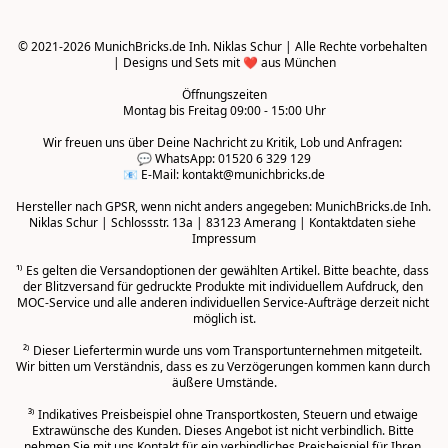
© 2021-2026 MunichBricks.de Inh. Niklas Schur | Alle Rechte vorbehalten 
| Designs und Sets mit ❤️ aus München

Öffnungszeiten
Montag bis Freitag 09:00 - 15:00 Uhr
Wir freuen uns über Deine Nachricht zu Kritik, Lob und Anfragen: 

💬 WhatsApp: 01520 6 329 129

📧 E-Mail: kontakt@munichbricks.de

Hersteller nach GPSR, wenn nicht anders angegeben: MunichBricks.de Inh. 
Niklas Schur | Schlossstr. 13a | 83123 Amerang | Kontaktdaten siehe 
Impressum

¹⁾ Es gelten die Versandoptionen der gewählten Artikel. Bitte beachte, dass 
der Blitzversand für gedruckte Produkte mit individuellem Aufdruck, den 
MOC-Service und alle anderen individuellen Service-Aufträge derzeit nicht 
möglich ist.

²⁾ Dieser Liefertermin wurde uns vom Transportunternehmen mitgeteilt. 
Wir bitten um Verständnis, dass es zu Verzögerungen kommen kann durch 
äußere Umstände.
³⁾ Indikatives Preisbeispiel ohne Transportkosten, Steuern und etwaige 
Extrawünsche des Kunden. Dieses Angebot ist nicht verbindlich. Bitte 
nehmen Sie mit uns Kontakt für ein verbindliches Preisbeispiel für Ihren 