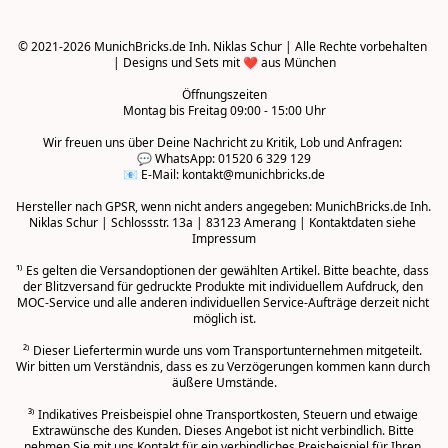
© 2021-2026 MunichBricks.de Inh. Niklas Schur | Alle Rechte vorbehalten 
| Designs und Sets mit ❤️ aus München

Öffnungszeiten
Montag bis Freitag 09:00 - 15:00 Uhr
Wir freuen uns über Deine Nachricht zu Kritik, Lob und Anfragen: 

💬 WhatsApp: 01520 6 329 129

📧 E-Mail: kontakt@munichbricks.de

Hersteller nach GPSR, wenn nicht anders angegeben: MunichBricks.de Inh. 
Niklas Schur | Schlossstr. 13a | 83123 Amerang | Kontaktdaten siehe 
Impressum

¹⁾ Es gelten die Versandoptionen der gewählten Artikel. Bitte beachte, dass 
der Blitzversand für gedruckte Produkte mit individuellem Aufdruck, den 
MOC-Service und alle anderen individuellen Service-Aufträge derzeit nicht 
möglich ist.

²⁾ Dieser Liefertermin wurde uns vom Transportunternehmen mitgeteilt. 
Wir bitten um Verständnis, dass es zu Verzögerungen kommen kann durch 
äußere Umstände.
³⁾ Indikatives Preisbeispiel ohne Transportkosten, Steuern und etwaige 
Extrawünsche des Kunden. Dieses Angebot ist nicht verbindlich. Bitte 
nehmen Sie mit uns Kontakt für ein verbindliches Preisbeispiel für Ihren 