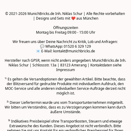
© 2021-2026 MunichBricks.de Inh. Niklas Schur | Alle Rechte vorbehalten 
| Designs und Sets mit ❤️ aus München

Öffnungszeiten
Montag bis Freitag 09:00 - 15:00 Uhr
Wir freuen uns über Deine Nachricht zu Kritik, Lob und Anfragen: 

💬 WhatsApp: 01520 6 329 129

📧 E-Mail: kontakt@munichbricks.de

Hersteller nach GPSR, wenn nicht anders angegeben: MunichBricks.de Inh. 
Niklas Schur | Schlossstr. 13a | 83123 Amerang | Kontaktdaten siehe 
Impressum

¹⁾ Es gelten die Versandoptionen der gewählten Artikel. Bitte beachte, dass 
der Blitzversand für gedruckte Produkte mit individuellem Aufdruck, den 
MOC-Service und alle anderen individuellen Service-Aufträge derzeit nicht 
möglich ist.

²⁾ Dieser Liefertermin wurde uns vom Transportunternehmen mitgeteilt. 
Wir bitten um Verständnis, dass es zu Verzögerungen kommen kann durch 
äußere Umstände.
³⁾ Indikatives Preisbeispiel ohne Transportkosten, Steuern und etwaige 
Extrawünsche des Kunden. Dieses Angebot ist nicht verbindlich. Bitte 
nehmen Sie mit uns Kontakt für ein verbindliches Preisbeispiel für Ihren 