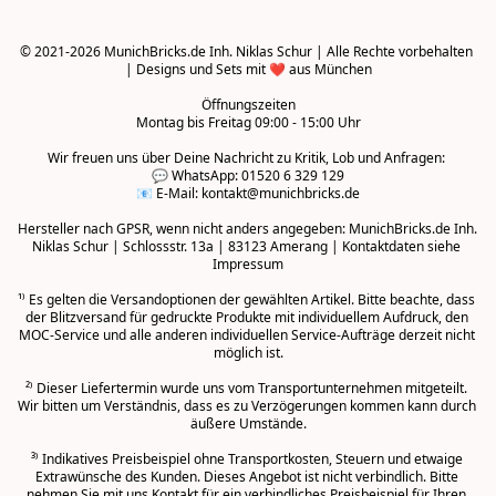
© 2021-2026 MunichBricks.de Inh. Niklas Schur | Alle Rechte vorbehalten 
| Designs und Sets mit ❤️ aus München

Öffnungszeiten
Montag bis Freitag 09:00 - 15:00 Uhr
Wir freuen uns über Deine Nachricht zu Kritik, Lob und Anfragen: 

💬 WhatsApp: 01520 6 329 129

📧 E-Mail: kontakt@munichbricks.de

Hersteller nach GPSR, wenn nicht anders angegeben: MunichBricks.de Inh. 
Niklas Schur | Schlossstr. 13a | 83123 Amerang | Kontaktdaten siehe 
Impressum

¹⁾ Es gelten die Versandoptionen der gewählten Artikel. Bitte beachte, dass 
der Blitzversand für gedruckte Produkte mit individuellem Aufdruck, den 
MOC-Service und alle anderen individuellen Service-Aufträge derzeit nicht 
möglich ist.

²⁾ Dieser Liefertermin wurde uns vom Transportunternehmen mitgeteilt. 
Wir bitten um Verständnis, dass es zu Verzögerungen kommen kann durch 
äußere Umstände.
³⁾ Indikatives Preisbeispiel ohne Transportkosten, Steuern und etwaige 
Extrawünsche des Kunden. Dieses Angebot ist nicht verbindlich. Bitte 
nehmen Sie mit uns Kontakt für ein verbindliches Preisbeispiel für Ihren 