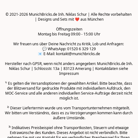
© 2021-2026 MunichBricks.de Inh. Niklas Schur | Alle Rechte vorbehalten 
| Designs und Sets mit ❤️ aus München

Öffnungszeiten
Montag bis Freitag 09:00 - 15:00 Uhr
Wir freuen uns über Deine Nachricht zu Kritik, Lob und Anfragen: 

💬 WhatsApp: 01520 6 329 129

📧 E-Mail: kontakt@munichbricks.de

Hersteller nach GPSR, wenn nicht anders angegeben: MunichBricks.de Inh. 
Niklas Schur | Schlossstr. 13a | 83123 Amerang | Kontaktdaten siehe 
Impressum

¹⁾ Es gelten die Versandoptionen der gewählten Artikel. Bitte beachte, dass 
der Blitzversand für gedruckte Produkte mit individuellem Aufdruck, den 
MOC-Service und alle anderen individuellen Service-Aufträge derzeit nicht 
möglich ist.

²⁾ Dieser Liefertermin wurde uns vom Transportunternehmen mitgeteilt. 
Wir bitten um Verständnis, dass es zu Verzögerungen kommen kann durch 
äußere Umstände.
³⁾ Indikatives Preisbeispiel ohne Transportkosten, Steuern und etwaige 
Extrawünsche des Kunden. Dieses Angebot ist nicht verbindlich. Bitte 
nehmen Sie mit uns Kontakt für ein verbindliches Preisbeispiel für Ihren 