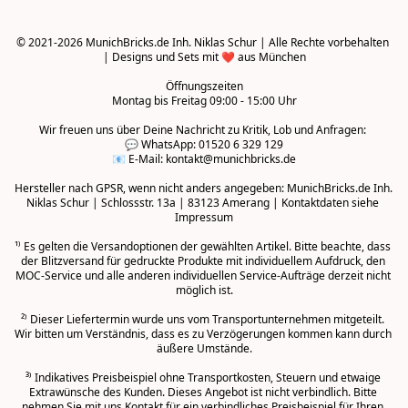
© 2021-2026 MunichBricks.de Inh. Niklas Schur | Alle Rechte vorbehalten 
| Designs und Sets mit ❤️ aus München

Öffnungszeiten
Montag bis Freitag 09:00 - 15:00 Uhr
Wir freuen uns über Deine Nachricht zu Kritik, Lob und Anfragen: 

💬 WhatsApp: 01520 6 329 129

📧 E-Mail: kontakt@munichbricks.de

Hersteller nach GPSR, wenn nicht anders angegeben: MunichBricks.de Inh. 
Niklas Schur | Schlossstr. 13a | 83123 Amerang | Kontaktdaten siehe 
Impressum

¹⁾ Es gelten die Versandoptionen der gewählten Artikel. Bitte beachte, dass 
der Blitzversand für gedruckte Produkte mit individuellem Aufdruck, den 
MOC-Service und alle anderen individuellen Service-Aufträge derzeit nicht 
möglich ist.

²⁾ Dieser Liefertermin wurde uns vom Transportunternehmen mitgeteilt. 
Wir bitten um Verständnis, dass es zu Verzögerungen kommen kann durch 
äußere Umstände.
³⁾ Indikatives Preisbeispiel ohne Transportkosten, Steuern und etwaige 
Extrawünsche des Kunden. Dieses Angebot ist nicht verbindlich. Bitte 
nehmen Sie mit uns Kontakt für ein verbindliches Preisbeispiel für Ihren 