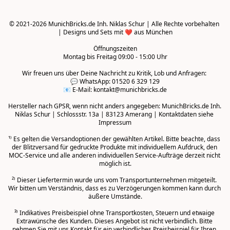
© 2021-2026 MunichBricks.de Inh. Niklas Schur | Alle Rechte vorbehalten 
| Designs und Sets mit ❤️ aus München

Öffnungszeiten
Montag bis Freitag 09:00 - 15:00 Uhr
Wir freuen uns über Deine Nachricht zu Kritik, Lob und Anfragen: 

💬 WhatsApp: 01520 6 329 129

📧 E-Mail: kontakt@munichbricks.de

Hersteller nach GPSR, wenn nicht anders angegeben: MunichBricks.de Inh. 
Niklas Schur | Schlossstr. 13a | 83123 Amerang | Kontaktdaten siehe 
Impressum

¹⁾ Es gelten die Versandoptionen der gewählten Artikel. Bitte beachte, dass 
der Blitzversand für gedruckte Produkte mit individuellem Aufdruck, den 
MOC-Service und alle anderen individuellen Service-Aufträge derzeit nicht 
möglich ist.

²⁾ Dieser Liefertermin wurde uns vom Transportunternehmen mitgeteilt. 
Wir bitten um Verständnis, dass es zu Verzögerungen kommen kann durch 
äußere Umstände.
³⁾ Indikatives Preisbeispiel ohne Transportkosten, Steuern und etwaige 
Extrawünsche des Kunden. Dieses Angebot ist nicht verbindlich. Bitte 
nehmen Sie mit uns Kontakt für ein verbindliches Preisbeispiel für Ihren 