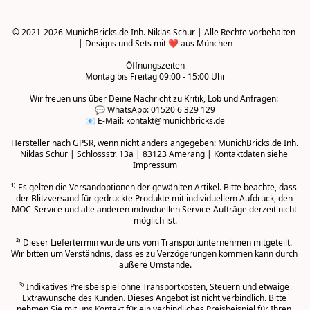
© 2021-2026 MunichBricks.de Inh. Niklas Schur | Alle Rechte vorbehalten 
| Designs und Sets mit ❤️ aus München

Öffnungszeiten
Montag bis Freitag 09:00 - 15:00 Uhr
Wir freuen uns über Deine Nachricht zu Kritik, Lob und Anfragen: 

💬 WhatsApp: 01520 6 329 129

📧 E-Mail: kontakt@munichbricks.de

Hersteller nach GPSR, wenn nicht anders angegeben: MunichBricks.de Inh. 
Niklas Schur | Schlossstr. 13a | 83123 Amerang | Kontaktdaten siehe 
Impressum

¹⁾ Es gelten die Versandoptionen der gewählten Artikel. Bitte beachte, dass 
der Blitzversand für gedruckte Produkte mit individuellem Aufdruck, den 
MOC-Service und alle anderen individuellen Service-Aufträge derzeit nicht 
möglich ist.

²⁾ Dieser Liefertermin wurde uns vom Transportunternehmen mitgeteilt. 
Wir bitten um Verständnis, dass es zu Verzögerungen kommen kann durch 
äußere Umstände.
³⁾ Indikatives Preisbeispiel ohne Transportkosten, Steuern und etwaige 
Extrawünsche des Kunden. Dieses Angebot ist nicht verbindlich. Bitte 
nehmen Sie mit uns Kontakt für ein verbindliches Preisbeispiel für Ihren 