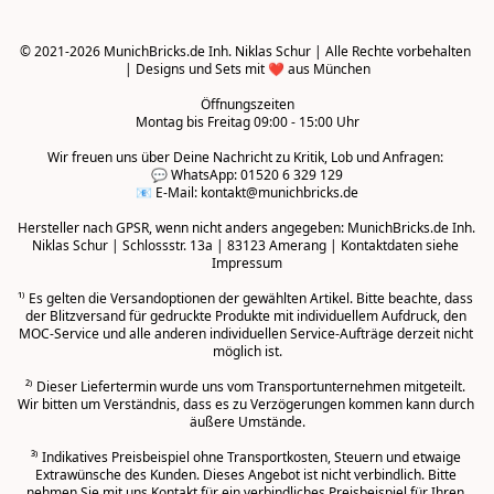
© 2021-2026 MunichBricks.de Inh. Niklas Schur | Alle Rechte vorbehalten 
| Designs und Sets mit ❤️ aus München

Öffnungszeiten
Montag bis Freitag 09:00 - 15:00 Uhr
Wir freuen uns über Deine Nachricht zu Kritik, Lob und Anfragen: 

💬 WhatsApp: 01520 6 329 129

📧 E-Mail: kontakt@munichbricks.de

Hersteller nach GPSR, wenn nicht anders angegeben: MunichBricks.de Inh. 
Niklas Schur | Schlossstr. 13a | 83123 Amerang | Kontaktdaten siehe 
Impressum

¹⁾ Es gelten die Versandoptionen der gewählten Artikel. Bitte beachte, dass 
der Blitzversand für gedruckte Produkte mit individuellem Aufdruck, den 
MOC-Service und alle anderen individuellen Service-Aufträge derzeit nicht 
möglich ist.

²⁾ Dieser Liefertermin wurde uns vom Transportunternehmen mitgeteilt. 
Wir bitten um Verständnis, dass es zu Verzögerungen kommen kann durch 
äußere Umstände.
³⁾ Indikatives Preisbeispiel ohne Transportkosten, Steuern und etwaige 
Extrawünsche des Kunden. Dieses Angebot ist nicht verbindlich. Bitte 
nehmen Sie mit uns Kontakt für ein verbindliches Preisbeispiel für Ihren 