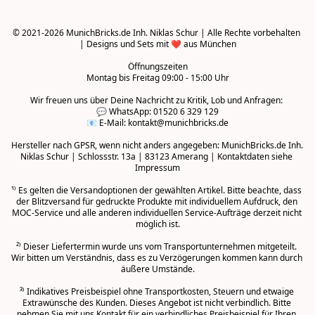
© 2021-2026 MunichBricks.de Inh. Niklas Schur | Alle Rechte vorbehalten 
| Designs und Sets mit ❤️ aus München

Öffnungszeiten
Montag bis Freitag 09:00 - 15:00 Uhr
Wir freuen uns über Deine Nachricht zu Kritik, Lob und Anfragen: 

💬 WhatsApp: 01520 6 329 129

📧 E-Mail: kontakt@munichbricks.de

Hersteller nach GPSR, wenn nicht anders angegeben: MunichBricks.de Inh. 
Niklas Schur | Schlossstr. 13a | 83123 Amerang | Kontaktdaten siehe 
Impressum

¹⁾ Es gelten die Versandoptionen der gewählten Artikel. Bitte beachte, dass 
der Blitzversand für gedruckte Produkte mit individuellem Aufdruck, den 
MOC-Service und alle anderen individuellen Service-Aufträge derzeit nicht 
möglich ist.

²⁾ Dieser Liefertermin wurde uns vom Transportunternehmen mitgeteilt. 
Wir bitten um Verständnis, dass es zu Verzögerungen kommen kann durch 
äußere Umstände.
³⁾ Indikatives Preisbeispiel ohne Transportkosten, Steuern und etwaige 
Extrawünsche des Kunden. Dieses Angebot ist nicht verbindlich. Bitte 
nehmen Sie mit uns Kontakt für ein verbindliches Preisbeispiel für Ihren 