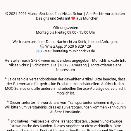
© 2021-2026 MunichBricks.de Inh. Niklas Schur | Alle Rechte vorbehalten 
| Designs und Sets mit ❤️ aus München

Öffnungszeiten
Montag bis Freitag 09:00 - 15:00 Uhr
Wir freuen uns über Deine Nachricht zu Kritik, Lob und Anfragen: 

💬 WhatsApp: 01520 6 329 129

📧 E-Mail: kontakt@munichbricks.de

Hersteller nach GPSR, wenn nicht anders angegeben: MunichBricks.de Inh. 
Niklas Schur | Schlossstr. 13a | 83123 Amerang | Kontaktdaten siehe 
Impressum

¹⁾ Es gelten die Versandoptionen der gewählten Artikel. Bitte beachte, dass 
der Blitzversand für gedruckte Produkte mit individuellem Aufdruck, den 
MOC-Service und alle anderen individuellen Service-Aufträge derzeit nicht 
möglich ist.

²⁾ Dieser Liefertermin wurde uns vom Transportunternehmen mitgeteilt. 
Wir bitten um Verständnis, dass es zu Verzögerungen kommen kann durch 
äußere Umstände.
³⁾ Indikatives Preisbeispiel ohne Transportkosten, Steuern und etwaige 
Extrawünsche des Kunden. Dieses Angebot ist nicht verbindlich. Bitte 
nehmen Sie mit uns Kontakt für ein verbindliches Preisbeispiel für Ihren 