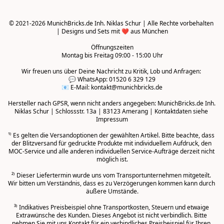
© 2021-2026 MunichBricks.de Inh. Niklas Schur | Alle Rechte vorbehalten 
| Designs und Sets mit ❤️ aus München

Öffnungszeiten
Montag bis Freitag 09:00 - 15:00 Uhr
Wir freuen uns über Deine Nachricht zu Kritik, Lob und Anfragen: 

💬 WhatsApp: 01520 6 329 129

📧 E-Mail: kontakt@munichbricks.de

Hersteller nach GPSR, wenn nicht anders angegeben: MunichBricks.de Inh. 
Niklas Schur | Schlossstr. 13a | 83123 Amerang | Kontaktdaten siehe 
Impressum

¹⁾ Es gelten die Versandoptionen der gewählten Artikel. Bitte beachte, dass 
der Blitzversand für gedruckte Produkte mit individuellem Aufdruck, den 
MOC-Service und alle anderen individuellen Service-Aufträge derzeit nicht 
möglich ist.

²⁾ Dieser Liefertermin wurde uns vom Transportunternehmen mitgeteilt. 
Wir bitten um Verständnis, dass es zu Verzögerungen kommen kann durch 
äußere Umstände.
³⁾ Indikatives Preisbeispiel ohne Transportkosten, Steuern und etwaige 
Extrawünsche des Kunden. Dieses Angebot ist nicht verbindlich. Bitte 
nehmen Sie mit uns Kontakt für ein verbindliches Preisbeispiel für Ihren 